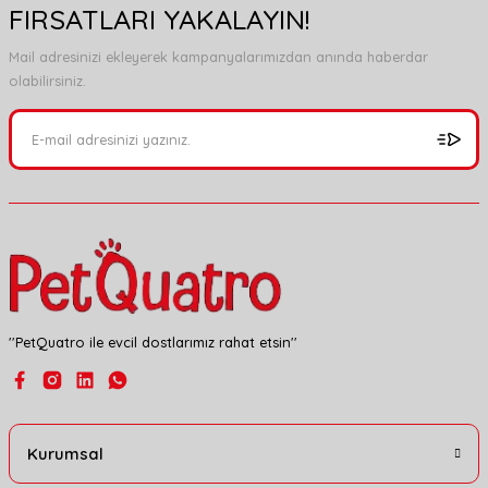
FIRSATLARI YAKALAYIN!
Mail adresinizi ekleyerek kampanyalarımızdan anında haberdar
olabilirsiniz.
''PetQuatro ile evcil dostlarımız rahat etsin''
Kurumsal