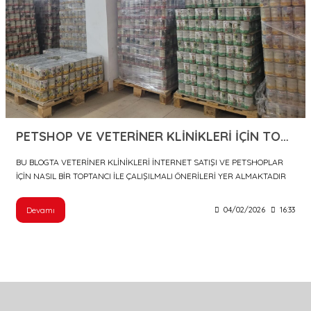
er
rı
rı
meler
PETSHOP VE VETERİNER KLİNİKLERİ İÇİN TOPTAN PET ÜRÜNLERİ SEÇİMİ
ı&Ekipmanlar
rı
BU BLOGTA VETERİNER KLİNİKLERİ İNTERNET SATIŞI VE PETSHOPLAR
İÇİN NASIL BİR TOPTANCI İLE ÇALIŞILMALI ÖNERİLERİ YER ALMAKTADIR
ar
ı&Ekipmanlar
Devamı
04/02/2026
16:33
r