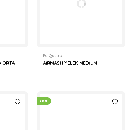
PetQuatro
A ORTA
AİRMASH YELEK MEDİUM
Yeni