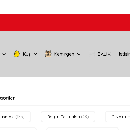
Kuş
Kemirgen
BALIK
İletiş
egoriler
Tasması
(185)
Boyun Tasmaları
(48)
Gezdirme