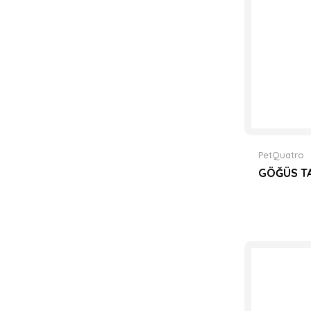
PetQuatro
GÖĞÜS TA