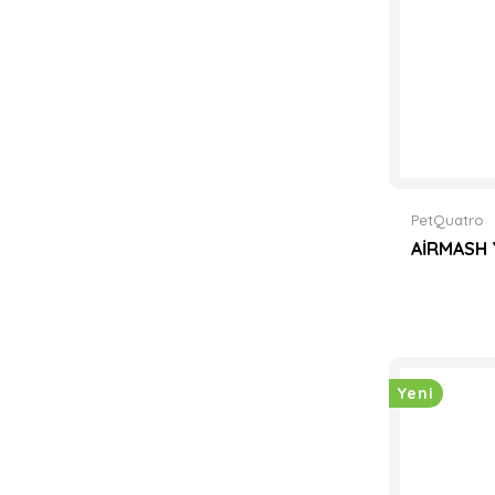
PetQuatro
AİRMASH 
Yeni