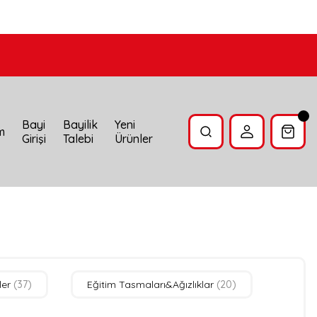
Bayi
Bayilik
Yeni
im
Girişi
Talebi
Ürünler
ler
(37)
Eğitim Tasmaları&Ağızlıklar
(20)