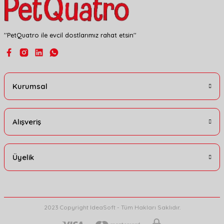
''PetQuatro ile evcil dostlarımız rahat etsin''
Kurumsal
Alışveriş
Üyelik
2023 Copyright IdeaSoft - Tüm Hakları Saklıdır.