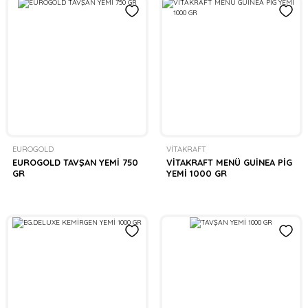
er
rı
rı
meler
EUROGOLD
VİTAKRAFT
ı&Ekipmanlar
rı
EUROGOLD TAVŞAN YEMİ 750
VİTAKRAFT MENÜ GUİNEA PİG
GR
YEMİ 1000 GR
ar
ı&Ekipmanlar
r