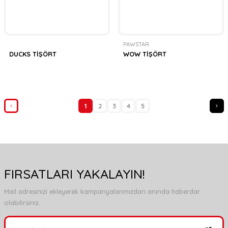
PAWSTAR
DUCKS TİŞÖRT
WOW TİŞÖRT
1
2
3
4
5
FIRSATLARI YAKALAYIN!
Mail adresinizi ekleyerek kampanyalarımızdan anında haberdar
olabilirsiniz.