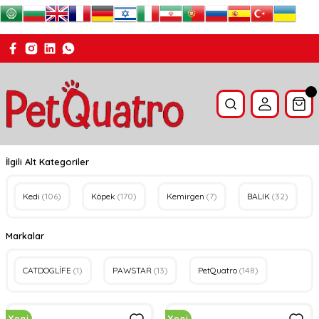
İlgili Alt Kategoriler
Kedi
(106)
Köpek
(170)
Kemirgen
(7)
BALIK
(32)
Markalar
CATDOGLİFE
(1)
PAWSTAR
(13)
PetQuatro
(148)
Yeni
Yeni