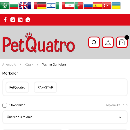
Anasayfa
Köpek
Taşıma Çantaları
Markalar
PetQuatro
PAWSTAR
Stoktakiler
Toplam 49 ürün