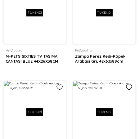
TÜKENDİ
TÜKENDİ
PetQuatro
PetQuatro
M-PETS SIXTIES TV TAŞIMA
Zampa Perez Kedi-Köpek
ÇANTASI BLUE 44X26X38CM
Arabası Gri, 42x63x89cm
TÜKENDİ
TÜKENDİ