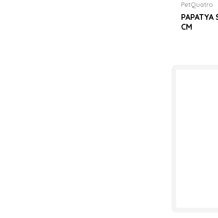
PetQuatro
PAPATYA 
CM