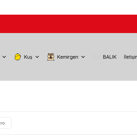
Kuş
Kemirgen
BALIK
İletiş
tro