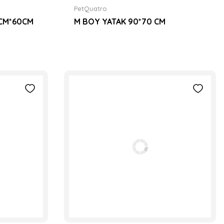
PetQuatro
0CM*60CM
M BOY YATAK 90*70 CM