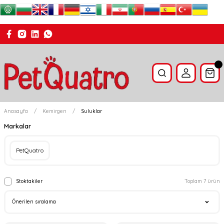
Anasayfa
Kemirgen
Suluklar
Markalar
PetQuatro
Stoktakiler
Toplam 7 ürün