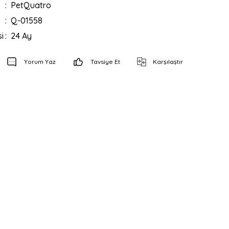
PetQuatro
Q-01558
i
24 Ay
Yorum Yaz
Tavsiye Et
Karşılaştır