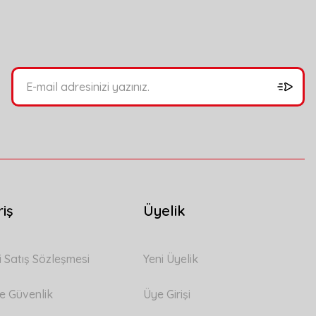
bilirsiniz.
riş
Üyelik
i Satış Sözleşmesi
Yeni Üyelik
 ve Güvenlik
Üye Girişi