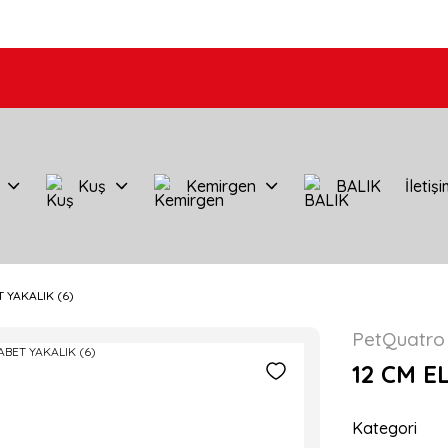
Kuş
Kemirgen
BALIK
İletiş
T YAKALIK (6)
PetQuatro
12 CM E
Kategori