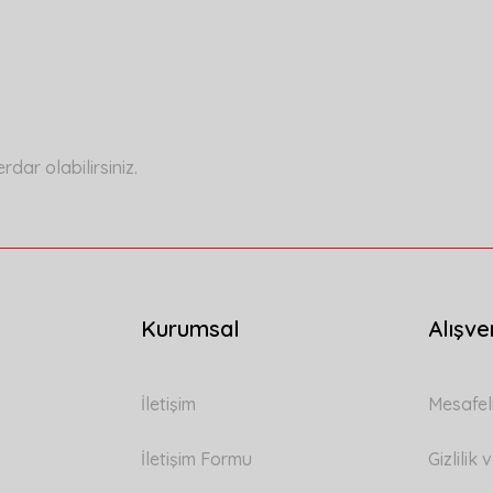
a yetersiz gördüğünüz noktaları öneri formunu kullanarak tarafımıza ilete
Bu ürüne ilk yorumu siz yapın!
Yorum Yaz
ar olabilirsiniz.
Kurumsal
Alışve
Gönder
İletişim
Mesafel
İletişim Formu
Gizlilik