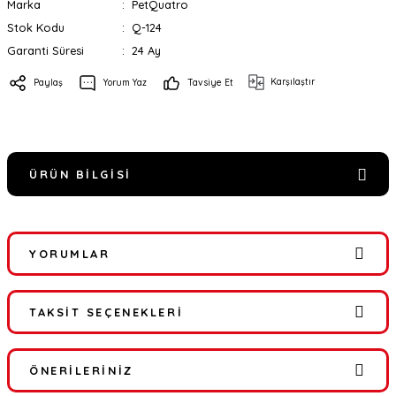
Marka
PetQuatro
Stok Kodu
Q-124
Garanti Süresi
24 Ay
Karşılaştır
Paylaş
Yorum Yaz
Tavsiye Et
ÜRÜN BILGISI
YORUMLAR
TAKSIT SEÇENEKLERI
Bu ürüne ilk yorumu siz yapın!
ÖNERILERINIZ
Yorum Yaz