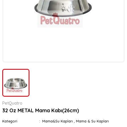
er
rı
rı
meler
ı&Ekipmanlar
rı
ar
ı&Ekipmanlar
r
PetQuatro
32 Oz METAL Mama Kabı(26cm)
Kategori
Mama&Su Kapları
,
Mama & Su Kapları