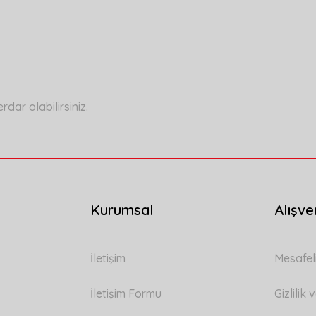
a yetersiz gördüğünüz noktaları öneri formunu kullanarak tarafımıza ilete
Bu ürüne ilk yorumu siz yapın!
Yorum Yaz
ar olabilirsiniz.
Kurumsal
Alışve
Gönder
İletişim
Mesafel
İletişim Formu
Gizlilik