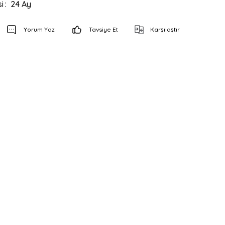
i
24 Ay
Yorum Yaz
Tavsiye Et
Karşılaştır