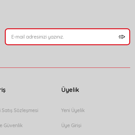
bilirsiniz.
riş
Üyelik
i Satış Sözleşmesi
Yeni Üyelik
 ve Güvenlik
Üye Girişi