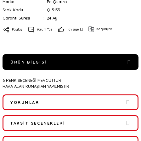
Marka
PetQuatro
Stok Kodu
Q-5153
Garanti Süresi
24 Ay
Karşılaştır
Paylaş
Yorum Yaz
Tavsiye Et
ÜRÜN BILGISI
6 RENK SEÇENEĞİ MEVCUTTUR
HAVA ALAN KUMAŞTAN YAPILMIŞTIR
YORUMLAR
TAKSIT SEÇENEKLERI
Bu ürüne ilk yorumu siz yapın!