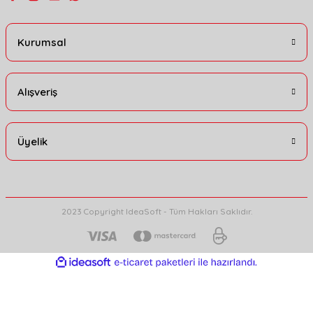
Kurumsal
Alışveriş
Üyelik
2023 Copyright IdeaSoft - Tüm Hakları Saklıdır.
ideasoft
ile
e-
hazırlandı.
ticaret
paketleri