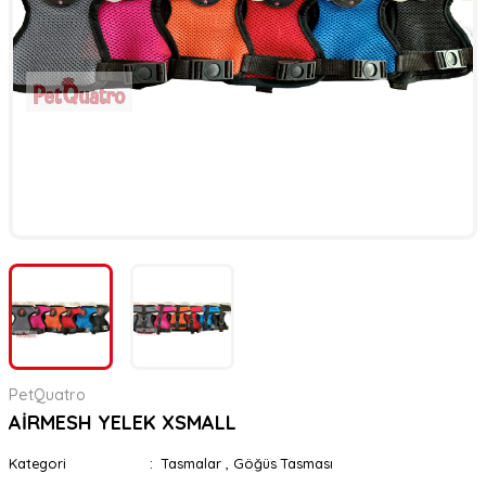
er
rı
rı
meler
ı&Ekipmanlar
rı
ar
ı&Ekipmanlar
r
PetQuatro
AİRMESH YELEK XSMALL
Kategori
Tasmalar
,
Göğüs Tasması