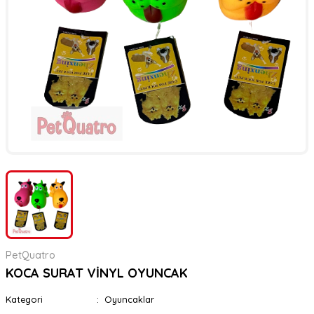
er
rı
rı
meler
ı&Ekipmanlar
rı
ar
ı&Ekipmanlar
r
PetQuatro
KOCA SURAT VİNYL OYUNCAK
Kategori
Oyuncaklar