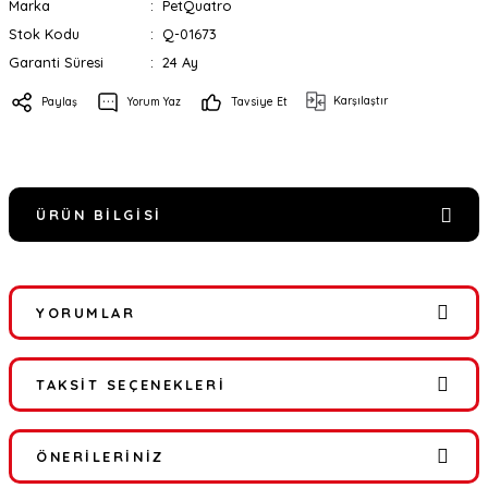
Marka
PetQuatro
Stok Kodu
Q-01673
Garanti Süresi
24 Ay
Karşılaştır
Paylaş
Yorum Yaz
Tavsiye Et
ÜRÜN BILGISI
YORUMLAR
TAKSIT SEÇENEKLERI
Bu ürüne ilk yorumu siz yapın!
ÖNERILERINIZ
Yorum Yaz