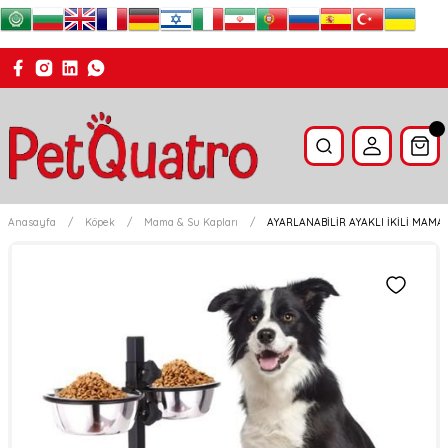
Anasayfa
Köpek
Mama & Su Kapları
AYARLANABİLİR AYAKLI İKİLİ MAMA 