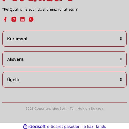
''PetQuatro ile evcil dostlarımız rahat etsin''
Gönder
Kurumsal
Alışveriş
Üyelik
2023 Copyright IdeaSoft - Tüm Hakları Saklıdır.
ideasoft
ile
e-