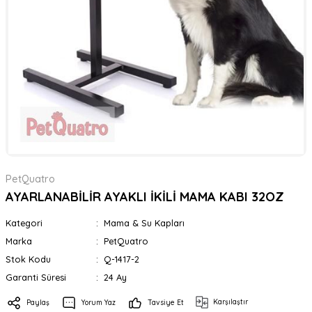
PetQuatro
AYARLANABİLİR AYAKLI İKİLİ MAMA KABI 32OZ
Kategori
Mama & Su Kapları
Marka
PetQuatro
Stok Kodu
Q-1417-2
Garanti Süresi
24 Ay
Karşılaştır
Paylaş
Yorum Yaz
Tavsiye Et