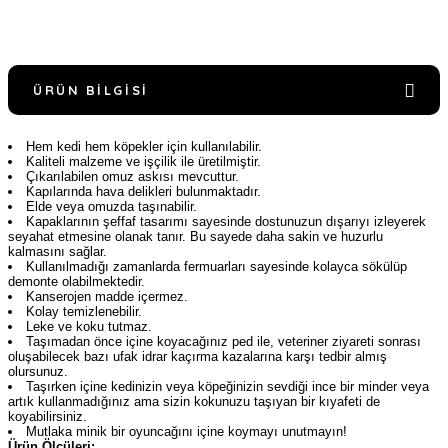
ÜRÜN BILGISI
Hem kedi hem köpekler için kullanılabilir.
Kaliteli malzeme ve işçilik ile üretilmiştir.
Çıkarılabilen omuz askısı mevcuttur.
Kapılarında hava delikleri bulunmaktadır.
Elde veya omuzda taşınabilir.
Kapaklarının şeffaf tasarımı sayesinde dostunuzun dışarıyı izleyerek
seyahat etmesine olanak tanır. Bu sayede daha sakin ve huzurlu
kalmasını sağlar.
Kullanılmadığı zamanlarda fermuarları sayesinde kolayca sökülüp
demonte olabilmektedir.
Kanserojen madde içermez.
Kolay temizlenebilir.
Leke ve koku tutmaz.
Taşımadan önce içine koyacağınız ped ile, veteriner ziyareti sonrası
oluşabilecek bazı ufak idrar kaçırma kazalarına karşı tedbir almış
olursunuz.
Taşırken içine kedinizin veya köpeğinizin sevdiği ince bir minder veya
artık kullanmadığınız ama sizin kokunuzu taşıyan bir kıyafeti de
koyabilirsiniz.
Mutlaka minik bir oyuncağını içine koymayı unutmayın!
Ürün Ölçüleri: