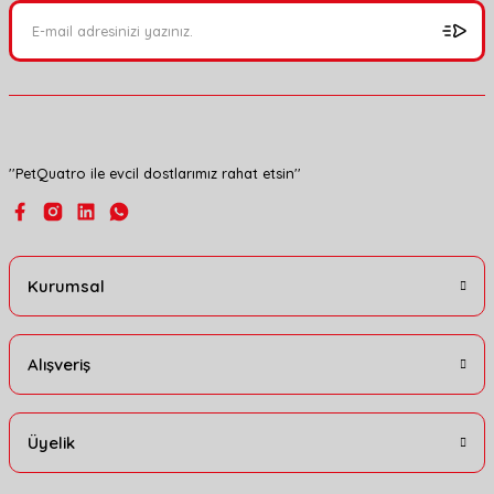
Ürün açıklamasında eksik bilgiler bulunuyor.
Ürün bilgilerinde hatalar bulunuyor.
Ürün fiyatı diğer sitelerden daha pahalı.
Bu ürüne benzer farklı alternatifler olmalı.
''PetQuatro ile evcil dostlarımız rahat etsin''
Gönder
Kurumsal
Alışveriş
Üyelik