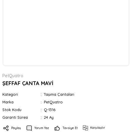
PetQuatro
ŞEFFAF ÇANTA MAVİ
Kategori
Taşıma Çantaları
Marka
PetQuatro
Stok Kodu
Q-1316
Garanti Süresi
24 Ay
Karşılaştır
Paylaş
Yorum Yaz
Tavsiye Et