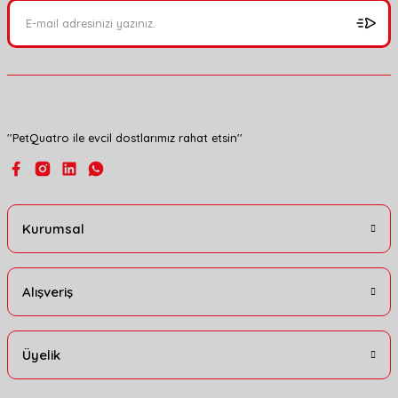
Ürün açıklamasında eksik bilgiler bulunuyor.
Ürün bilgilerinde hatalar bulunuyor.
Ürün fiyatı diğer sitelerden daha pahalı.
Bu ürüne benzer farklı alternatifler olmalı.
''PetQuatro ile evcil dostlarımız rahat etsin''
Gönder
Kurumsal
Alışveriş
Üyelik