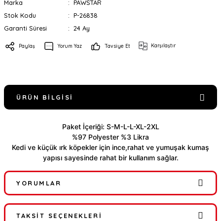
Marka
PAWSTAR
Stok Kodu
P-26838
Garanti Süresi
24 Ay
Karşılaştır
Paylaş
Yorum Yaz
Tavsiye Et
ÜRÜN BILGISI
Paket İçeriği: S-M-L-L-XL-2XL
%97 Polyester %3 Likra
Kedi ve küçük ırk köpekler için ince,rahat ve y
umuşak kumaş
yapısı sayesinde rahat bir kullanım sağlar.
YORUMLAR
TAKSIT SEÇENEKLERI