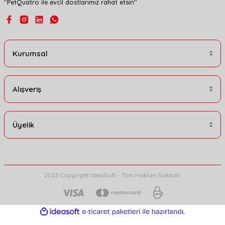
''PetQuatro ile evcil dostlarımız rahat etsin''
Gönder
Kurumsal
Alışveriş
Üyelik
2023 Copyright IdeaSoft - Tüm Hakları Saklıdır.
ideasoft
ile
e-
hazırlandı.
ticaret