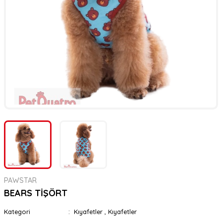
er
rı
rı
meler
ı&Ekipmanlar
rı
ar
ı&Ekipmanlar
r
PAWSTAR
BEARS TİŞÖRT
Kategori
Kıyafetler
,
Kıyafetler