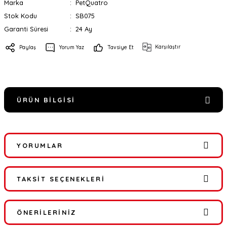
Marka
PetQuatro
Stok Kodu
SB075
Garanti Süresi
24 Ay
Karşılaştır
Paylaş
Yorum Yaz
Tavsiye Et
ÜRÜN BILGISI
YORUMLAR
TAKSIT SEÇENEKLERI
Bu ürüne ilk yorumu siz yapın!
ÖNERILERINIZ
Yorum Yaz