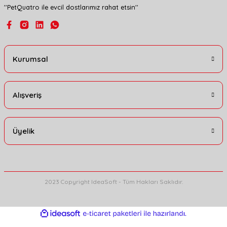
''PetQuatro ile evcil dostlarımız rahat etsin''
Gönder
Kurumsal
Alışveriş
Üyelik
2023 Copyright IdeaSoft - Tüm Hakları Saklıdır.
ideasoft
ile
e-
hazırlandı.
ticaret