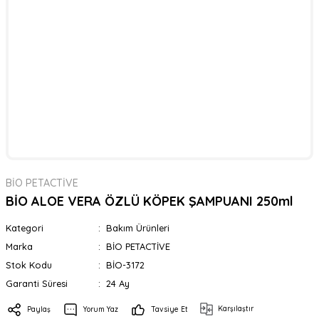
BİO PETACTİVE
BİO ALOE VERA ÖZLÜ KÖPEK ŞAMPUANI 250ml
Kategori
Bakım Ürünleri
Marka
BİO PETACTİVE
Stok Kodu
BİO-3172
Garanti Süresi
24 Ay
Karşılaştır
Paylaş
Yorum Yaz
Tavsiye Et