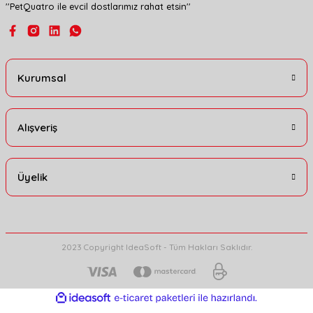
''PetQuatro ile evcil dostlarımız rahat etsin''
Gönder
Kurumsal
Alışveriş
Üyelik
2023 Copyright IdeaSoft - Tüm Hakları Saklıdır.
ideasoft
ile
e-
hazırlandı.
ticaret