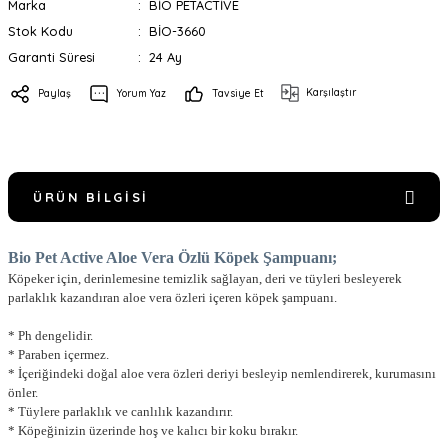
Marka
BİO PETACTİVE
Stok Kodu
BİO-3660
Garanti Süresi
24 Ay
Karşılaştır
Paylaş
Yorum Yaz
Tavsiye Et
ÜRÜN BILGISI
Bio Pet Active Aloe Vera Özlü Köpek Şampuanı;
Köpeker için, derinlemesine temizlik sağlayan, deri ve tüyleri besleyerek
parlaklık kazandıran aloe vera özleri içeren köpek şampuanı.
* Ph dengelidir.
* Paraben içermez.
* İçeriğindeki doğal aloe vera özleri deriyi besleyip nemlendirerek, kurumasını
önler.
* Tüylere parlaklık ve canlılık kazandırır.
* Köpeğinizin üzerinde hoş ve kalıcı bir koku bırakır.