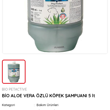
er
rı
rı
meler
ı&Ekipmanlar
rı
ar
ı&Ekipmanlar
r
BİO PETACTİVE
BİO ALOE VERA ÖZLÜ KÖPEK ŞAMPUANI 5 lt
Kategori
Bakım Ürünleri