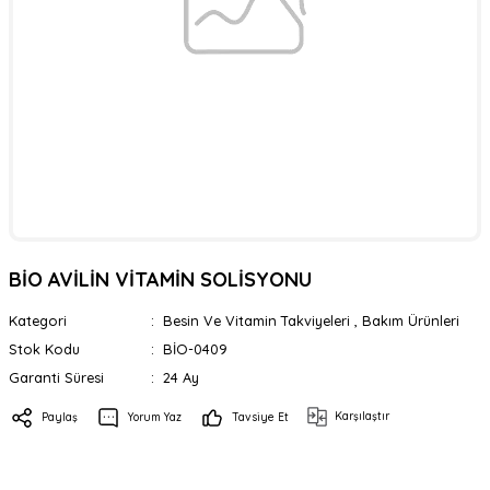
er
rı
rı
meler
ı&Ekipmanlar
rı
BİO AVİLİN VİTAMİN SOLİSYONU
ar
ı&Ekipmanlar
Kategori
Besin Ve Vitamin Takviyeleri
,
Bakım Ürünleri
r
Stok Kodu
BİO-0409
Garanti Süresi
24 Ay
Karşılaştır
Paylaş
Yorum Yaz
Tavsiye Et