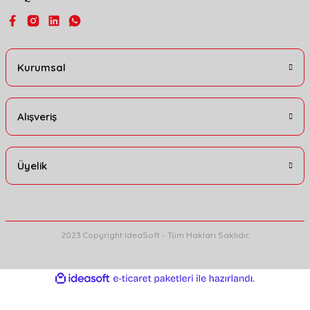
Gönder
Kurumsal
Alışveriş
Üyelik
2023 Copyright IdeaSoft - Tüm Hakları Saklıdır.
ideasoft
ile
e-
hazırlandı.
ticaret
paketleri