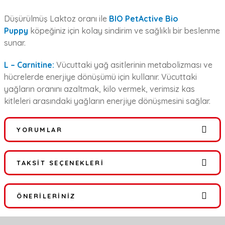
Düşürülmüş Laktoz oranı ile
BIO PetActive Bio
Puppy
köpeğiniz için kolay sindirim ve sağlıklı bir beslenme
sunar.
L – Carnitine:
Vücuttaki yağ asitlerinin metabolizması ve
hücrelerde enerjiye dönüşümü için kullanır. Vücuttaki
yağların oranını azaltmak, kilo vermek, verimsiz kas
kitleleri arasındaki yağların enerjiye dönüşmesini sağlar.
YORUMLAR
TAKSIT SEÇENEKLERI
Bu ürüne ilk yorumu siz yapın!
ÖNERILERINIZ
Yorum Yaz
Bu ürünün fiyat bilgisi, resim, ürün açıklamalarında ve diğer