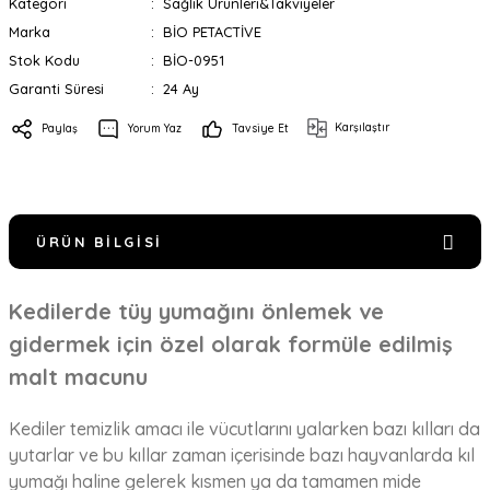
Kategori
Sağlık Ürünleri&Takviyeler
Marka
BİO PETACTİVE
Stok Kodu
BİO-0951
Garanti Süresi
24 Ay
Karşılaştır
Paylaş
Yorum Yaz
Tavsiye Et
ÜRÜN BILGISI
Kedilerde tüy yumağını önlemek ve
gidermek için özel olarak formüle edilmiş
malt macunu
Kediler temizlik amacı ile vücutlarını yalarken bazı kılları da
yutarlar ve bu kıllar zaman içerisinde bazı hayvanlarda kıl
yumağı haline gelerek kısmen ya da tamamen mide