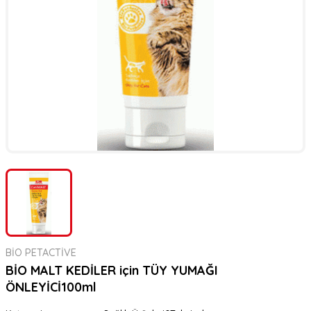
er
rı
rı
meler
ı&Ekipmanlar
rı
ar
ı&Ekipmanlar
r
BİO PETACTİVE
BİO MALT KEDİLER için TÜY YUMAĞI
ÖNLEYİCİ100ml