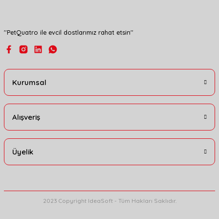
Bu ürüne benzer farklı alternatifler olmalı.
''PetQuatro ile evcil dostlarımız rahat etsin''
Gönder
Kurumsal
Alışveriş
Üyelik
2023 Copyright IdeaSoft - Tüm Hakları Saklıdır.