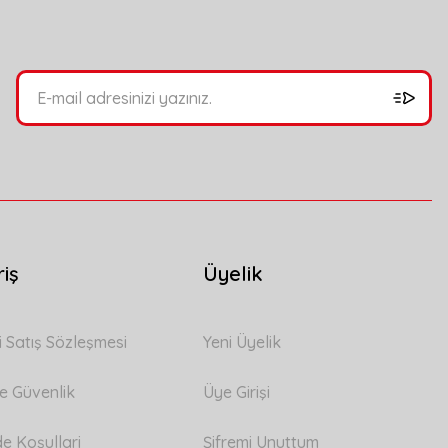
riş
Üyelik
i Satış Sözleşmesi
Yeni Üyelik
 ve Güvenlik
Üye Girişi
de Koşullari
Şifremi Unuttum