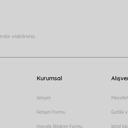
Bu ürüne ilk yorumu siz yapın!
Yorum Yaz
ar olabilirsiniz.
Kurumsal
Alışve
Gönder
İletişim
Mesafel
İletişim Formu
Gizlilik
Havale Bildirim Formu
İptal İa