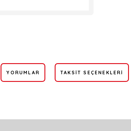
YORUMLAR
TAKSIT SEÇENEKLERI
a yetersiz gördüğünüz noktaları öneri formunu kullanarak tarafımıza ilete