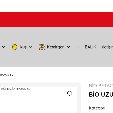
Kuş
Kemirgen
BALIK
İletiş
MPUAN 5LT
BİO PETAC
BİO UZ
Kategori