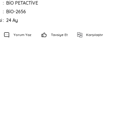
BİO PETACTİVE
BİO-2656
i
24 Ay
Yorum Yaz
Tavsiye Et
Karşılaştır