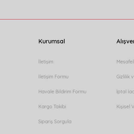
Kurumsal
Alışve
Gönder
İletişim
Mesafel
İletişim Formu
Gizlilik
Havale Bildirim Formu
İptal İa
Kargo Takibi
Kişisel V
Sipariş Sorgula