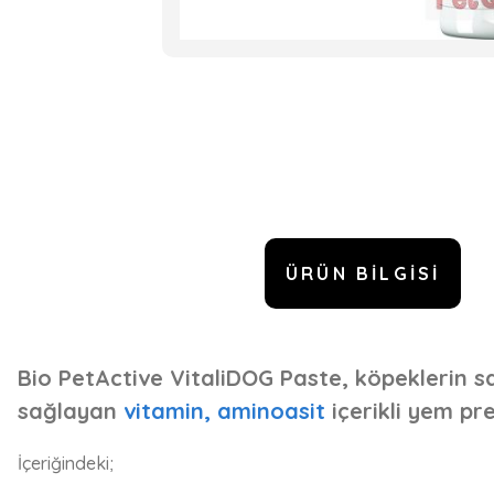
ÜRÜN BILGISI
Bio PetActive VitaliDOG Paste, köpeklerin sağ
sağlayan
vitamin, aminoasit
içerikli yem pre
İçeriğindeki;