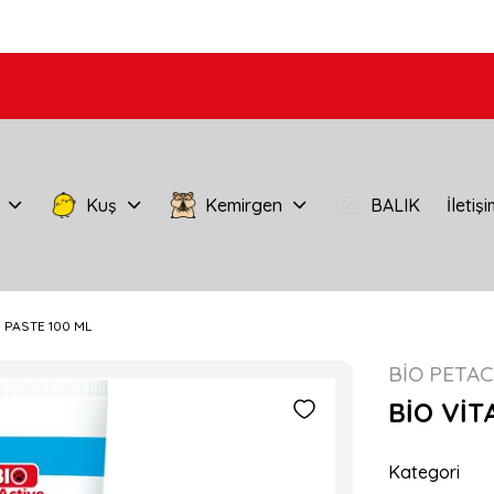
Kuş
Kemirgen
BALIK
İletiş
 PASTE 100 ML
BİO PETAC
BİO VİT
Kategori