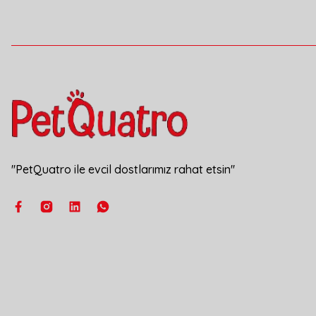
Ürün fiyatı diğer sitelerden daha pahalı.
Bu ürüne benzer farklı alternatifler olmalı.
''PetQuatro ile evcil dostlarımız rahat etsin''