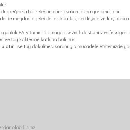
lur.
n köpeğinizin hücrelerine enerji salınmasına yardımcı olur.
inde meydana gelebilecek kuruluk, sertleşme ve kaşıntının aza
tarda günlük B5 Vitamini alamayan sevimli dostumuz enfeksiyo
ri ve tüy kalitesine katkıda bulunur.
;
biotin
ise tüy dökülmesi sorunuyla mücadele etmemizde yard
a yetersiz gördüğünüz noktaları öneri formunu kullanarak tarafımıza ilete
Bu ürüne ilk yorumu siz yapın!
Yorum Yaz
ar olabilirsiniz.