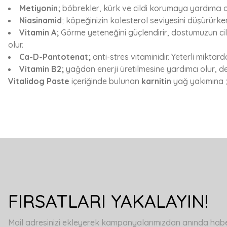
Metiyonin;
böbrekler, kürk ve cildi korumaya yardımcı o
Niasinamid
; köpeğinizin kolesterol seviyesini düşürürke
Vitamin A;
Görme yeteneğini güçlendirir, dostumuzun cild
olur.
Ca-D-Pantotenat;
anti-stres vitaminidir. Yeterli mik
Vitamin B2;
yağdan enerji üretilmesine yardımcı olur, de
Vitalidog Paste
içeriğinde bulunan
karnitin
yağ yakımına 
Bu ürünün fiyat bilgisi, resim, ürün açıklamalarında ve diğer konulard
Görüş ve önerileriniz için teşekkür ederiz.
Ürün resmi kalitesiz, bozuk veya görüntülenemiyor.
FIRSATLARI YAKALAYIN!
Ürün açıklamasında eksik bilgiler bulunuyor.
Ürün bilgilerinde hatalar bulunuyor.
Mail adresinizi ekleyerek kampanyalarımızdan anında haberd