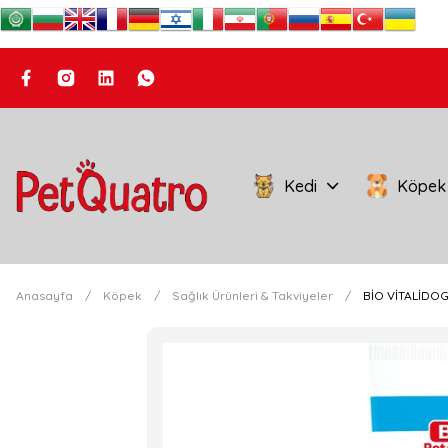
Kedi
Köpek
Anasayfa
Köpek
Sağlık Ürünleri & Takviyeler
BİO VİTALİDOG