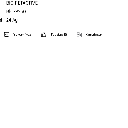
BİO PETACTİVE
BİO-9250
i
24 Ay
Yorum Yaz
Tavsiye Et
Karşılaştır