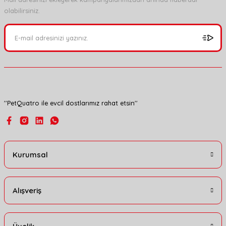
olabilirsiniz.
Ürün resmi kalitesiz, bozuk veya görüntülenemiyor.
Ürün açıklamasında eksik bilgiler bulunuyor.
Ürün bilgilerinde hatalar bulunuyor.
Ürün fiyatı diğer sitelerden daha pahalı.
Bu ürüne benzer farklı alternatifler olmalı.
''PetQuatro ile evcil dostlarımız rahat etsin''
Gönder
Kurumsal
Alışveriş