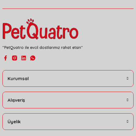
Ürün fiyatı diğer sitelerden daha pahalı.
Bu ürüne benzer farklı alternatifler olmalı.
''PetQuatro ile evcil dostlarımız rahat etsin''
Gönder
Kurumsal
Alışveriş
Üyelik