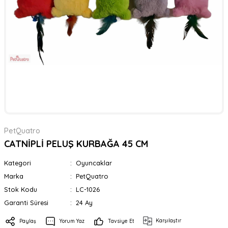
PetQuatro
CATNİPLİ PELUŞ KURBAĞA 45 CM
Kategori
Oyuncaklar
Marka
PetQuatro
Stok Kodu
LC-1026
Garanti Süresi
24 Ay
Karşılaştır
Paylaş
Yorum Yaz
Tavsiye Et