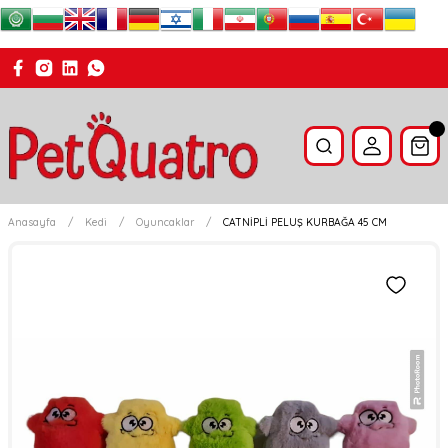
Anasayfa
Kedi
Oyuncaklar
CATNİPLİ PELUŞ KURBAĞA 45 CM