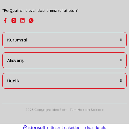
''PetQuatro ile evcil dostlarımız rahat etsin''
Gönder
Kurumsal
Alışveriş
Üyelik
2023 Copyright IdeaSoft - Tüm Hakları Saklıdır.
ideasoft
ile
e-