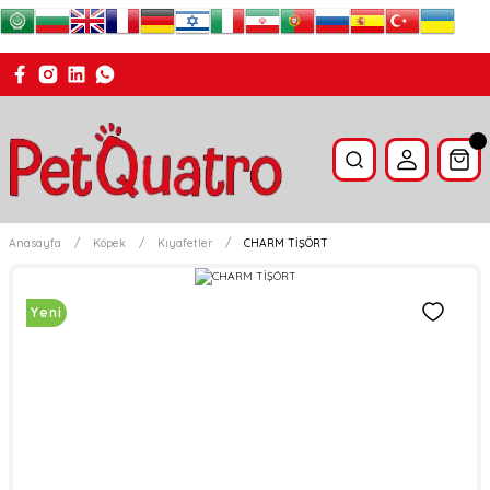
Anasayfa
Köpek
Kıyafetler
CHARM TİŞÖRT
Yeni