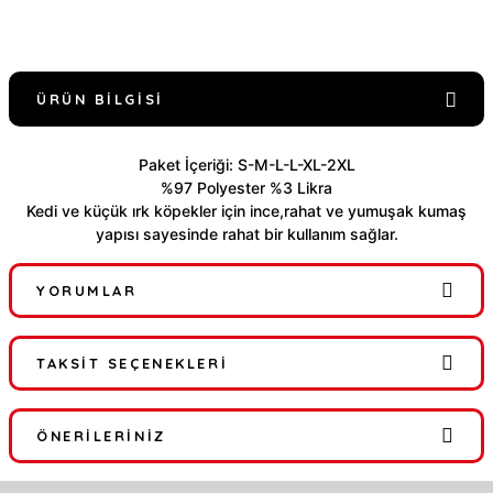
ÜRÜN BILGISI
Paket İçeriği: S-M-L-L-XL-2XL
%97 Polyester %3 Likra
Kedi ve küçük ırk köpekler için ince,rahat ve y
umuşak kumaş
yapısı sayesinde rahat bir kullanım sağlar.
YORUMLAR
TAKSIT SEÇENEKLERI
Bu ürüne ilk yorumu siz yapın!
ÖNERILERINIZ
Yorum Yaz