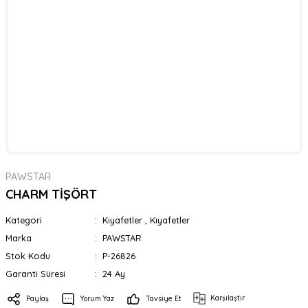
PAWSTAR
CHARM TİŞÖRT
Kategori
Kıyafetler
,
Kıyafetler
Marka
PAWSTAR
Stok Kodu
P-26826
Garanti Süresi
24 Ay
Karşılaştır
Paylaş
Yorum Yaz
Tavsiye Et