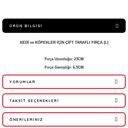
ÜRÜN BILGISI
KEDİ ve KÖPEKLER İÇİN ÇİFT TARAFLI FIRÇA (L)
Fırça Uzunluğu: 23CM
Fırça Genişliği: 6,5CM
YORUMLAR
TAKSIT SEÇENEKLERI
Bu ürüne ilk yorumu siz yapın!
ÖNERILERINIZ
Yorum Yaz