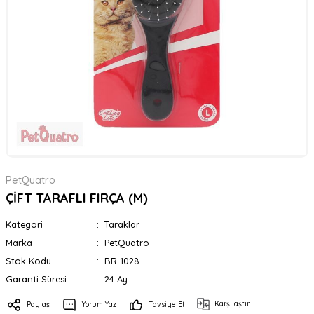
PetQuatro
ÇİFT TARAFLI FIRÇA (M)
Kategori
Taraklar
Marka
PetQuatro
Stok Kodu
BR-1028
Garanti Süresi
24 Ay
Karşılaştır
Paylaş
Yorum Yaz
Tavsiye Et