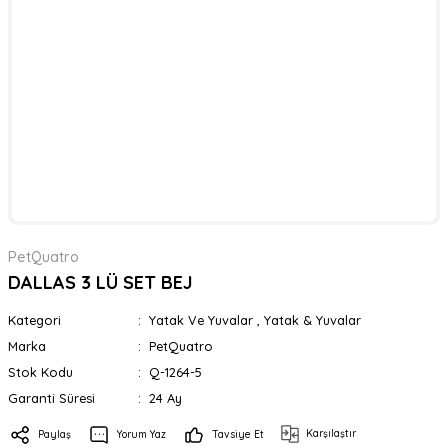
PetQuatro
DALLAS 3 LÜ SET BEJ
Kategori
Yatak Ve Yuvalar
,
Yatak & Yuvalar
Marka
PetQuatro
Stok Kodu
Q-1264-5
Garanti Süresi
24 Ay
Karşılaştır
Paylaş
Yorum Yaz
Tavsiye Et