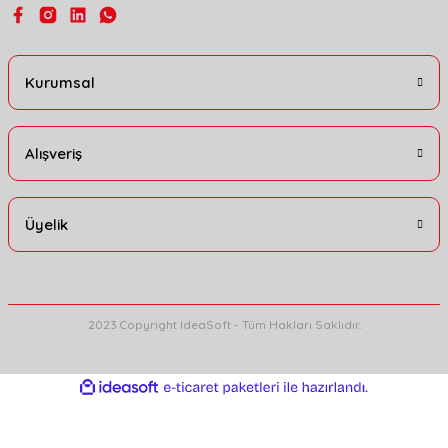
Kurumsal
Alışveriş
Üyelik
2023 Copyright IdeaSoft - Tüm Hakları Saklıdır.
ideasoft
ile
e-
hazırlandı.
ticaret
paketleri