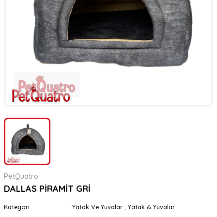
er
rı
rı
meler
ı&Ekipmanlar
rı
ar
ı&Ekipmanlar
r
PetQuatro
DALLAS PİRAMİT GRİ
Kategori
Yatak Ve Yuvalar
,
Yatak & Yuvalar