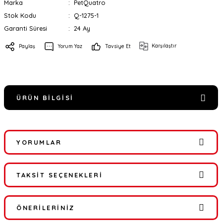
Marka
PetQuatro
Stok Kodu
Q-1275-1
Garanti Süresi
24 Ay
Karşılaştır
Paylaş
Yorum Yaz
Tavsiye Et
ÜRÜN BILGISI
YORUMLAR
TAKSIT SEÇENEKLERI
Bu ürüne ilk yorumu siz yapın!
ÖNERILERINIZ
Yorum Yaz