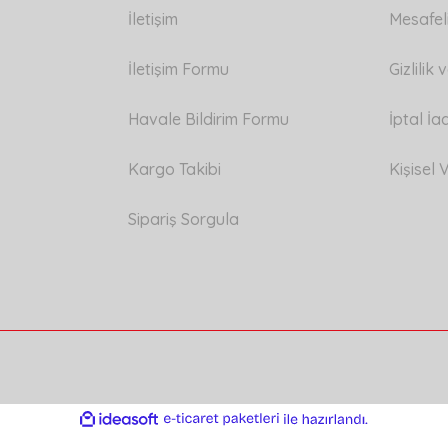
İletişim
Mesafel
İletişim Formu
Gizlilik
Havale Bildirim Formu
İptal İa
Kargo Takibi
Kişisel V
Sipariş Sorgula
ile
ideasoft
e-
hazırlandı.
ticaret