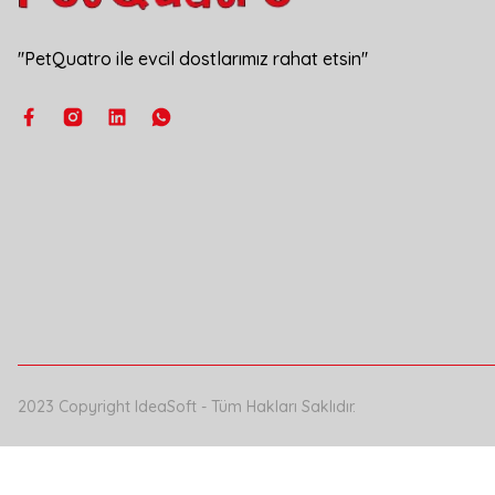
''PetQuatro ile evcil dostlarımız rahat etsin''
2023 Copyright IdeaSoft - Tüm Hakları Saklıdır.