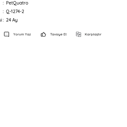
PetQuatro
Q-1274-2
i
24 Ay
Yorum Yaz
Tavsiye Et
Karşılaştır