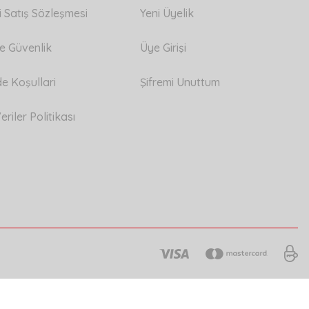
i Satış Sözleşmesi
Yeni Üyelik
 ve Güvenlik
Üye Girişi
de Koşullari
Şifremi Unuttum
eriler Politikası