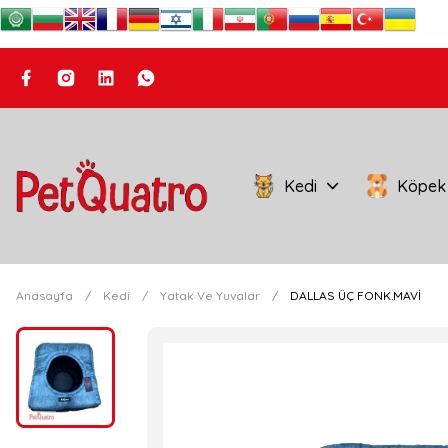
Kedi
Köpek
Anasayfa
Kedi
Yatak Ve Yuvalar
DALLAS ÜÇ FONK.MAVİ