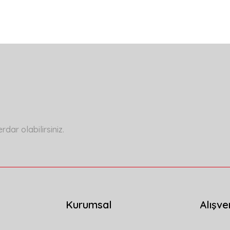
a yetersiz gördüğünüz noktaları öneri formunu kullanarak tarafımıza ilete
Bu ürüne ilk yorumu siz yapın!
Yorum Yaz
ar olabilirsiniz.
Kurumsal
Alışve
Gönder