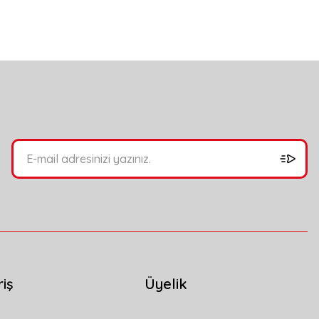
bilirsiniz.
riş
Üyelik