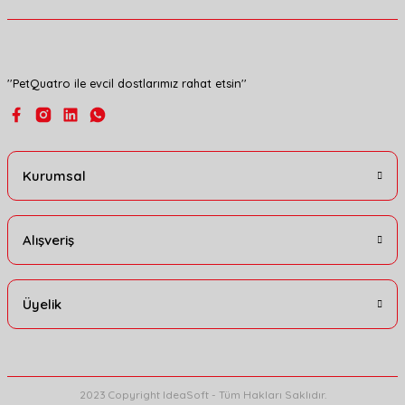
Ürün fiyatı diğer sitelerden daha pahalı.
Bu ürüne benzer farklı alternatifler olmalı.
''PetQuatro ile evcil dostlarımız rahat etsin''
Gönder
Kurumsal
Alışveriş
Üyelik
2023 Copyright IdeaSoft - Tüm Hakları Saklıdır.