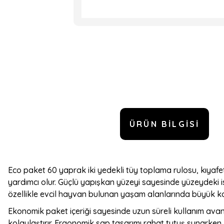
ÜRÜN BILGISI
Eco paket 60 yaprak iki yedekli tüy toplama rulosu, kıyafet,
yardımcı olur. Güçlü yapışkan yüzeyi sayesinde yüzeydeki i
özellikle evcil hayvan bulunan yaşam alanlarında büyük ko
Ekonomik paket içeriği sayesinde uzun süreli kullanım avan
kolaylaştırır. Ergonomik sap tasarımı rahat tutuş sunarken,