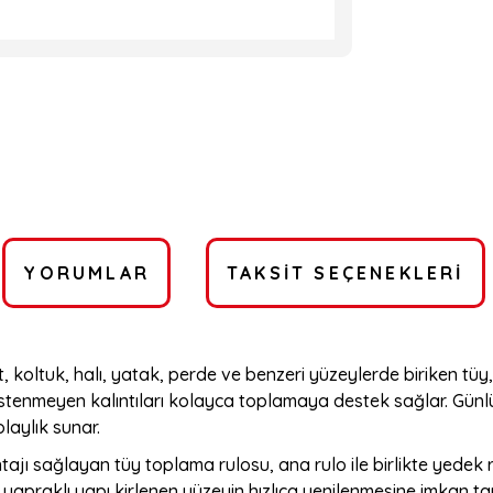
YORUMLAR
TAKSIT SEÇENEKLERI
 koltuk, halı, yatak, perde ve benzeri yüzeylerde biriken tüy, 
stenmeyen kalıntıları kolayca toplamaya destek sağlar. Günlük
laylık sunar.
tajı sağlayan tüy toplama rulosu, ana rulo ile birlikte yedek
 yapraklı yapı kirlenen yüzeyin hızlıca yenilenmesine imkan tan