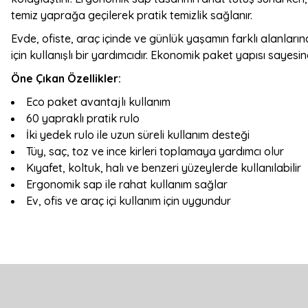
temiz yaprağa geçilerek pratik temizlik sağlanır.
Evde, ofiste, araç içinde ve günlük yaşamın farklı alanların
için kullanışlı bir yardımcıdır. Ekonomik paket yapısı sayesin
Öne Çıkan Özellikler:
Eco paket avantajlı kullanım
60 yapraklı pratik rulo
İki yedek rulo ile uzun süreli kullanım desteği
Tüy, saç, toz ve ince kirleri toplamaya yardımcı olur
Kıyafet, koltuk, halı ve benzeri yüzeylerde kullanılabilir
Ergonomik sap ile rahat kullanım sağlar
Ev, ofis ve araç içi kullanım için uygundur
Bu ürünün fiyat bilgisi, resim, ürün açıklamalarında ve diğer konulard
Görüş ve önerileriniz için teşekkür ederiz.