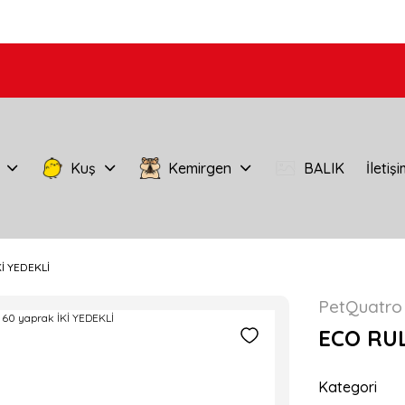
Kuş
Kemirgen
BALIK
İletiş
İ YEDEKLİ
PetQuatro
ECO RUL
Kategori