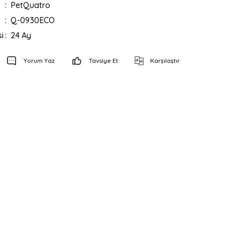
PetQuatro
Q-0930ECO
i
24 Ay
Yorum Yaz
Tavsiye Et
Karşılaştır