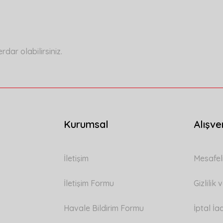
Yorum Yaz
ar olabilirsiniz.
Kurumsal
Alışve
Gönder
İletişim
Mesafel
İletişim Formu
Gizlilik
Havale Bildirim Formu
İptal İa