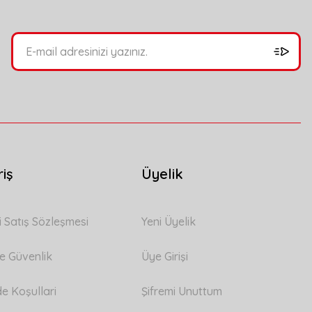
riş
Üyelik
i Satış Sözleşmesi
Yeni Üyelik
 ve Güvenlik
Üye Girişi
de Koşullari
Şifremi Unuttum