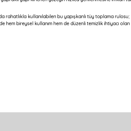
da rahatlıkla kullanılabilen bu yapışkanlı tüy toplama rulosu; 
de hem bireysel kullanım hem de düzenli temizlik ihtiyacı olan ala
a yetersiz gördüğünüz noktaları öneri formunu kullanarak tarafımıza ilete
Bu ürüne ilk yorumu siz yapın!