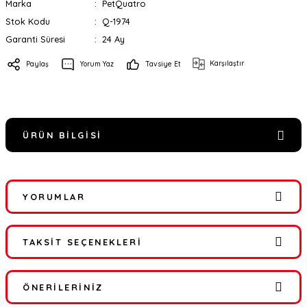
Marka
PetQuatro
Stok Kodu
Q-1974
Garanti Süresi
24 Ay
Karşılaştır
Paylaş
Yorum Yaz
Tavsiye Et
ÜRÜN BILGISI
YORUMLAR
TAKSIT SEÇENEKLERI
Bu ürüne ilk yorumu siz yapın!
ÖNERILERINIZ
Yorum Yaz