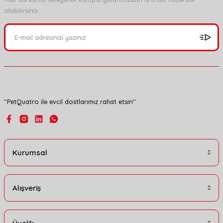
olabilirsiniz.
Ürün resmi kalitesiz, bozuk veya görüntülenemiyor.
Ürün açıklamasında eksik bilgiler bulunuyor.
Ürün bilgilerinde hatalar bulunuyor.
Ürün fiyatı diğer sitelerden daha pahalı.
Bu ürüne benzer farklı alternatifler olmalı.
''PetQuatro ile evcil dostlarımız rahat etsin''
Gönder
Kurumsal
Alışveriş