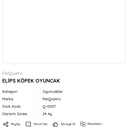
PetQuatro
ELİPS KÖPEK OYUNCAK
Kategori
Oyuncaklar
Marka
PetQuatro
Stok Kodu
Q-0007
Garanti Süresi
24 Ay
Karşılaştır
Paylaş
Yorum Yaz
Tavsiye Et