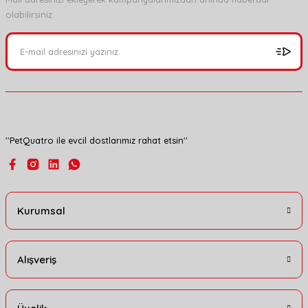
olabilirsiniz.
Ürün resmi kalitesiz, bozuk veya görüntülenemiyor.
Ürün açıklamasında eksik bilgiler bulunuyor.
Ürün bilgilerinde hatalar bulunuyor.
Ürün fiyatı diğer sitelerden daha pahalı.
Bu ürüne benzer farklı alternatifler olmalı.
''PetQuatro ile evcil dostlarımız rahat etsin''
Gönder
Kurumsal
Alışveriş