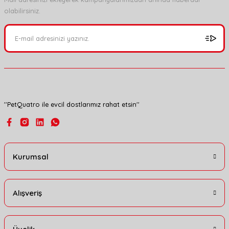
olabilirsiniz.
Ürün resmi kalitesiz, bozuk veya görüntülenemiyor.
Ürün açıklamasında eksik bilgiler bulunuyor.
Ürün bilgilerinde hatalar bulunuyor.
Ürün fiyatı diğer sitelerden daha pahalı.
Bu ürüne benzer farklı alternatifler olmalı.
''PetQuatro ile evcil dostlarımız rahat etsin''
Gönder
Kurumsal
Alışveriş