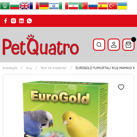
Anasayfa
Kuş
Yem Ve Krakerler
EUROGOLD YUMURTALI KUŞ MAMASI 100