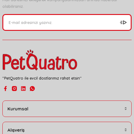
olabilirsiniz.
Ürün resmi kalitesiz, bozuk veya görüntülenemiyor.
Ürün açıklamasında eksik bilgiler bulunuyor.
Ürün bilgilerinde hatalar bulunuyor.
Ürün fiyatı diğer sitelerden daha pahalı.
Bu ürüne benzer farklı alternatifler olmalı.
''PetQuatro ile evcil dostlarımız rahat etsin''
Gönder
Kurumsal
Alışveriş