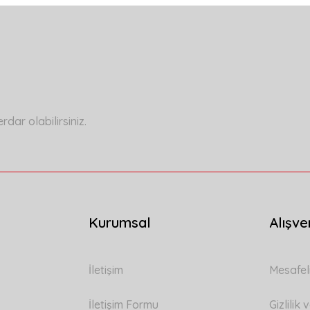
a yetersiz gördüğünüz noktaları öneri formunu kullanarak tarafımıza ilete
Bu ürüne ilk yorumu siz yapın!
Yorum Yaz
ar olabilirsiniz.
Kurumsal
Alışve
Gönder
İletişim
Mesafel
İletişim Formu
Gizlilik