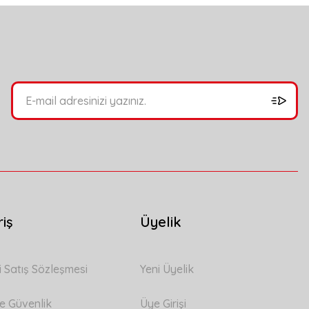
bilirsiniz.
riş
Üyelik
i Satış Sözleşmesi
Yeni Üyelik
 ve Güvenlik
Üye Girişi