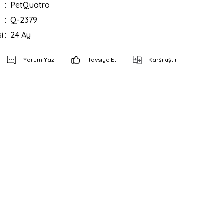
PetQuatro
Q-2379
i
24 Ay
Yorum Yaz
Tavsiye Et
Karşılaştır