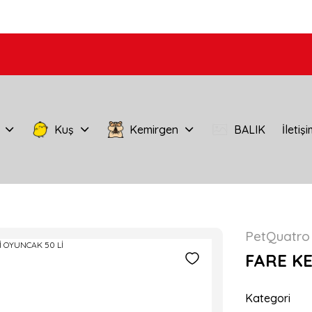
Kuş
Kemirgen
BALIK
İletiş
PetQuatro
FARE KE
Kategori