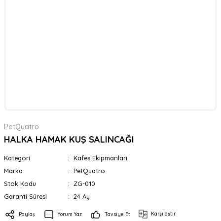
PetQuatro
HALKA HAMAK KUŞ SALINCAĞI
Kategori
Kafes Ekipmanları
Marka
PetQuatro
Stok Kodu
ZG-010
Garanti Süresi
24 Ay
Karşılaştır
Paylaş
Yorum Yaz
Tavsiye Et