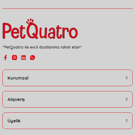
Ürün fiyatı diğer sitelerden daha pahalı.
Bu ürüne benzer farklı alternatifler olmalı.
''PetQuatro ile evcil dostlarımız rahat etsin''
Gönder
Kurumsal
Alışveriş
Üyelik