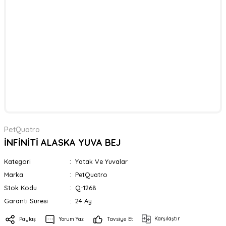
PetQuatro
İNFİNİTİ ALASKA YUVA BEJ
Kategori
Yatak Ve Yuvalar
Marka
PetQuatro
Stok Kodu
Q-1268
Garanti Süresi
24 Ay
Karşılaştır
Paylaş
Yorum Yaz
Tavsiye Et