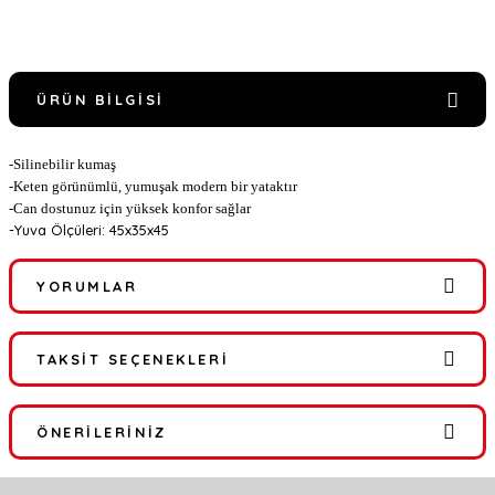
ÜRÜN BILGISI
-Silinebilir kumaş
-Keten görünümlü, yumuşak modern bir yataktır
-Can dostunuz için yüksek konfor sağlar
-Yuva Ölçüleri: 45x35x45
YORUMLAR
TAKSIT SEÇENEKLERI
Bu ürüne ilk yorumu siz yapın!
ÖNERILERINIZ
Yorum Yaz