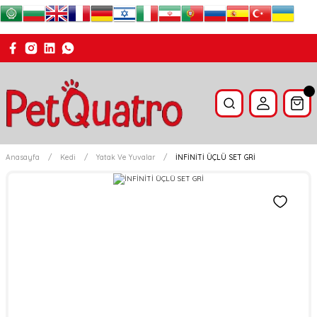
Anasayfa
Kedi
Yatak Ve Yuvalar
İNFİNİTİ ÜÇLÜ SET GRİ