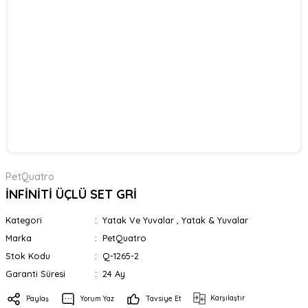
PetQuatro
İNFİNİTİ ÜÇLÜ SET GRİ
Kategori
Yatak Ve Yuvalar
,
Yatak & Yuvalar
Marka
PetQuatro
Stok Kodu
Q-1265-2
Garanti Süresi
24 Ay
Karşılaştır
Paylaş
Yorum Yaz
Tavsiye Et