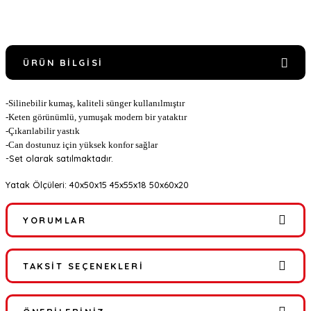
ÜRÜN BILGISI
-Silinebilir kumaş, kaliteli sünger kullanılmıştır
-Keten görünümlü, yumuşak modern bir yataktır
-Çıkarılabilir yastık
-Can dostunuz için yüksek konfor sağlar
-Set olarak satılmaktadır.
Yatak Ölçüleri: 40x50x15 45x55x18 50x60x20
YORUMLAR
TAKSIT SEÇENEKLERI
Bu ürüne ilk yorumu siz yapın!