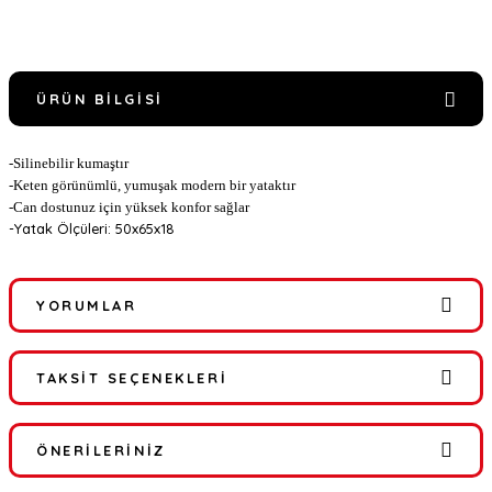
ÜRÜN BILGISI
-Silinebilir kumaştır
-Keten görünümlü, yumuşak modern bir yataktır
-Can dostunuz için yüksek konfor sağlar
-Yatak Ölçüleri: 50x65x18
YORUMLAR
TAKSIT SEÇENEKLERI
Bu ürüne ilk yorumu siz yapın!
ÖNERILERINIZ
Yorum Yaz