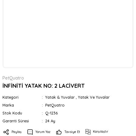
PetQuatro
İNFİNİTİ YATAK NO: 2 LACİVERT
Kategori
Yatak & Yuvalar
,
Yatak Ve Yuvalar
Marka
PetQuatro
Stok Kodu
Q-1236
Garanti Süresi
24 Ay
Karşılaştır
Paylaş
Yorum Yaz
Tavsiye Et