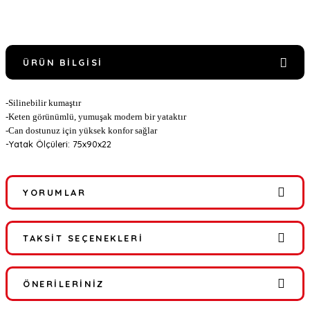
ÜRÜN BILGISI
-Silinebilir kumaştır
-Keten görünümlü, yumuşak modern bir yataktır
-Can dostunuz için yüksek konfor sağlar
-Yatak Ölçüleri: 75x90x22
YORUMLAR
TAKSIT SEÇENEKLERI
Bu ürüne ilk yorumu siz yapın!
ÖNERILERINIZ
Yorum Yaz