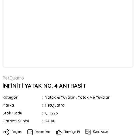
PetQuatro
İNFİNİTİ YATAK NO: 4 ANTRASİT
Kategori
Yatak & Yuvalar
,
Yatak Ve Yuvalar
Marka
PetQuatro
Stok Kodu
Q-1226
Garanti Süresi
24 Ay
Karşılaştır
Paylaş
Yorum Yaz
Tavsiye Et