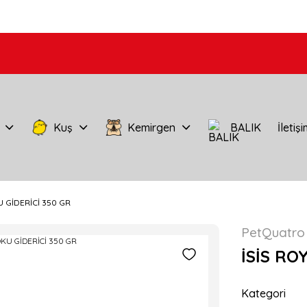
Kuş
Kemirgen
BALIK
İletiş
U GİDERİCİ 350 GR
PetQuatro
İSİS RO
Kategori