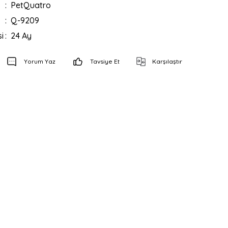
PetQuatro
Q-9209
i
24 Ay
Yorum Yaz
Tavsiye Et
Karşılaştır