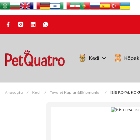
Kedi
Köpek
Anasayfa
Kedi
Tuvalet Kapları&Ekipmanlar
İSİS ROYAL KOK