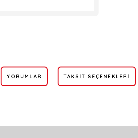
YORUMLAR
TAKSIT SEÇENEKLERI
a yetersiz gördüğünüz noktaları öneri formunu kullanarak tarafımıza ilete