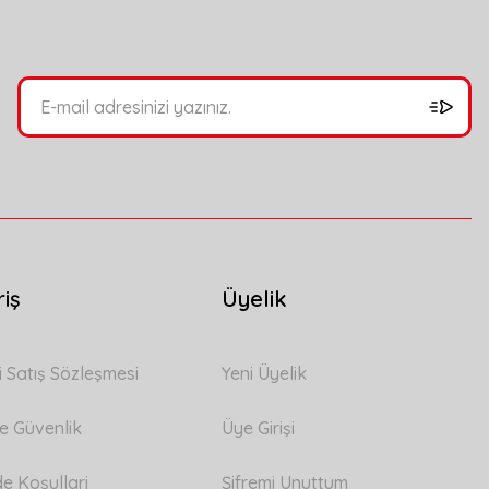
riş
Üyelik
i Satış Sözleşmesi
Yeni Üyelik
 ve Güvenlik
Üye Girişi
de Koşullari
Şifremi Unuttum