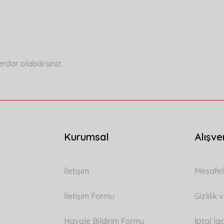
Bu ürüne ilk yorumu siz yapın!
Yorum Yaz
ar olabilirsiniz.
Kurumsal
Alışve
Gönder
İletişim
Mesafel
İletişim Formu
Gizlilik
Havale Bildirim Formu
İptal İa