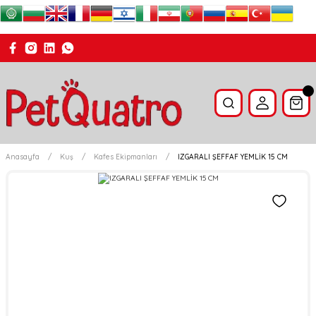
Anasayfa
Kuş
Kafes Ekipmanları
IZGARALI ŞEFFAF YEMLİK 15 CM