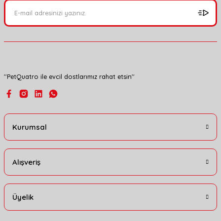
Ürün açıklamasında eksik bilgiler bulunuyor.
Ürün bilgilerinde hatalar bulunuyor.
Ürün fiyatı diğer sitelerden daha pahalı.
Bu ürüne benzer farklı alternatifler olmalı.
''PetQuatro ile evcil dostlarımız rahat etsin''
Gönder
Kurumsal
Alışveriş
Üyelik