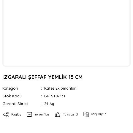
IZGARALI ŞEFFAF YEMLİK 15 CM
Kategori
Kafes Ekipmanları
Stok Kodu
BR-ST07131
Garanti Süresi
24 Ay
Karşılaştır
Paylaş
Yorum Yaz
Tavsiye Et